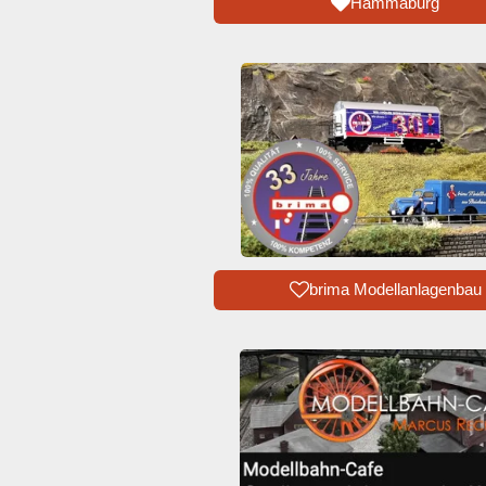
Hammaburg
brima Modellanlagenbau