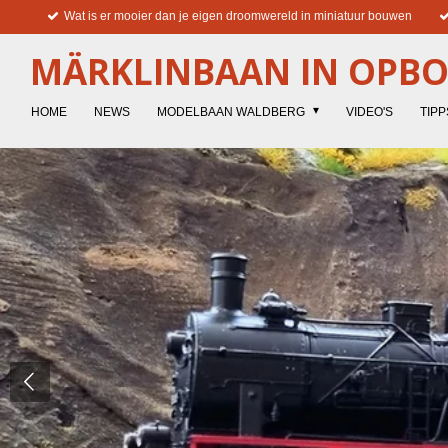
Wat is er mooier dan je eigen droomwereld in miniatuur bouwen
Ga
direct
MÄRKLINBAAN IN OPB
naar
de
hoofdinhoud
HOME
NEWS
MODELBAAN WALDBERG
VIDEO'S
TIPP