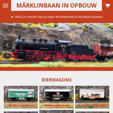
MÄRKLINBAAN IN OPBOUW
Ga
direct
naar
Wat is er mooier dan je eigen droomwereld in miniatuur bouwen
de
hoofdinhoud
BIERWAGONS