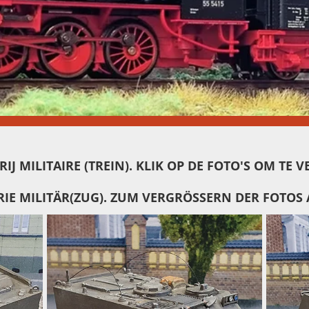
IJ MILITAIRE (TREIN). KLIK OP DE FOTO'S OM TE 
IE MILITÄR(ZUG). ZUM VERGRÖSSERN DER FOTOS