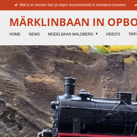
Wat is er mooier dan je eigen droomwereld in miniatuur bouwen
Ga
direct
MÄRKLINBAAN IN OPB
naar
de
hoofdinhoud
HOME
NEWS
MODELBAAN WALDBERG
VIDEO'S
TIPP