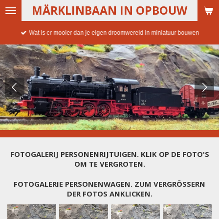
MÄRKLINBAAN IN OPBOUW
Ga
direct
naar
Wat is er mooier dan je eigen droomwereld in miniatuur bouwen
de
hoofdinhoud
FOTOGALERIJ PERSONENRIJTUIGEN. KLIK OP DE FOTO'S
OM TE VERGROTEN.
FOTOGALERIE PERSONENWAGEN. ZUM VERGRÖSSERN D
ER FOTOS ANKLICKEN.