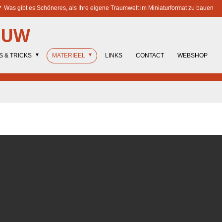
Was gibt es Schöneres, als Ihre eigene Traumwelt im Miniaturformat zu bauen
OUW
S & TRICKS
MATERIEEL
LINKS
CONTACT
WEBSHOP