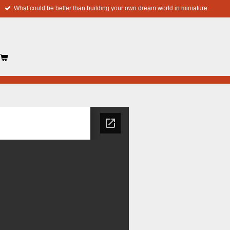
What could be better than building your own dream world in miniature