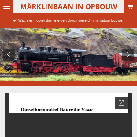
MÄRKLINBAAN IN OPBOUW
Ga
direct
naar
Wat is er mooier dan je eigen droomwereld in miniatuur bouwen
de
hoofdinhoud