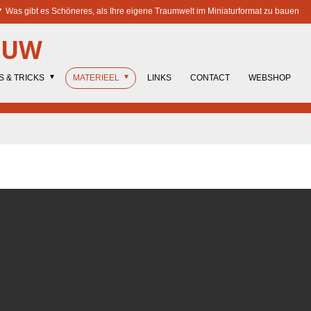
Was gibt es Schöneres, als Ihre eigene Traumwelt im Miniaturformat zu bauen
OUW
S & TRICKS
MATERIEEL
LINKS
CONTACT
WEBSHOP