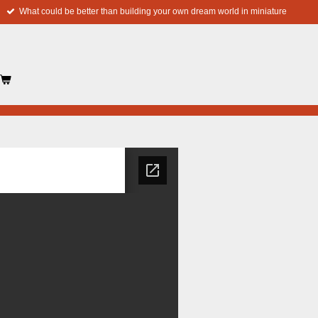
What could be better than building your own dream world in miniature