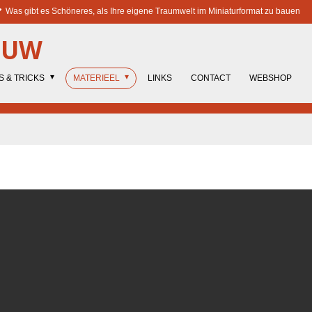
Was gibt es Schöneres, als Ihre eigene Traumwelt im Miniaturformat zu bauen
OUW
S & TRICKS
MATERIEEL
LINKS
CONTACT
WEBSHOP