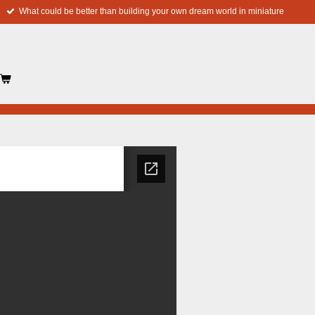
What could be better than building your own dream world in miniature