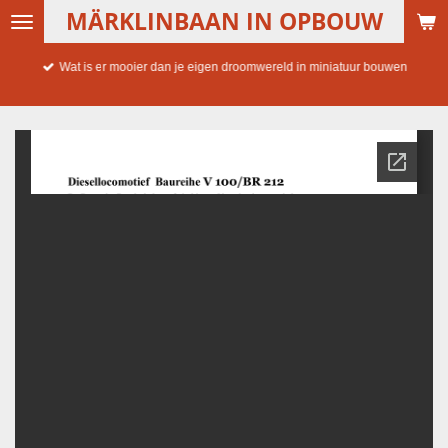
MÄRKLINBAAN IN OPBOUW
Ga
direct
naar
Wat is er mooier dan je eigen droomwereld in miniatuur bouwen
de
hoofdinhoud