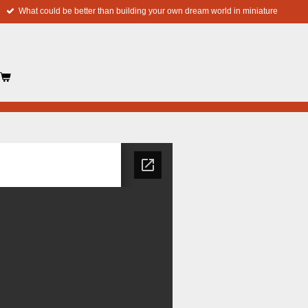
What could be better than building your own dream world in miniature