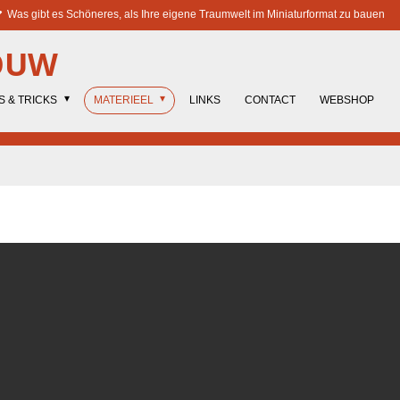
Was gibt es Schöneres, als Ihre eigene Traumwelt im Miniaturformat zu bauen
OUW
S & TRICKS
MATERIEEL
LINKS
CONTACT
WEBSHOP