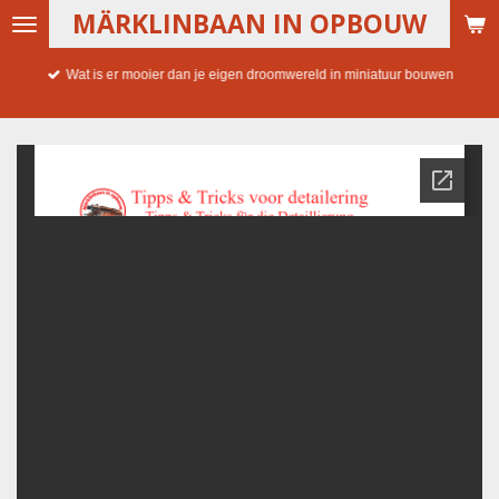
MÄRKLINBAAN IN OPBOUW
Ga
direct
naar
Wat is er mooier dan je eigen droomwereld in miniatuur bouwen
de
hoofdinhoud