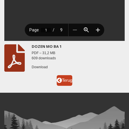
DOZEN MO BA 1
PDF – 31,2 MB
609 downloads
Download
Terug