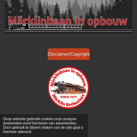
Disclaimer/Copyright
Deze website gebruikt cookies voor analyse-
© 2026 Märklinbaan in opbouw
Mail:
doeleinden en/of het tonen van advertenties.
Door gebruik te blijven maken van de site gaat u
info@marklinbaaninopbouw.nl
hiermee akkoord.