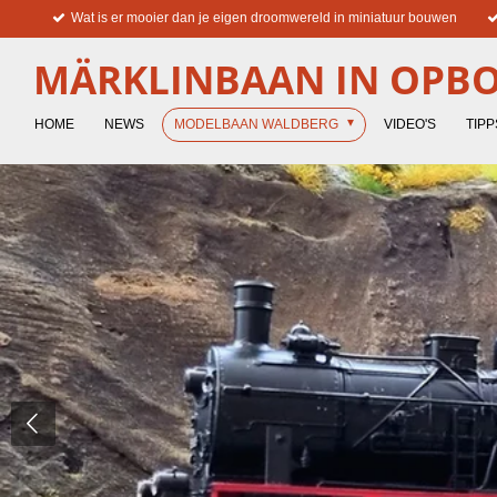
Wat is er mooier dan je eigen droomwereld in miniatuur bouwen
Ga
direct
MÄRKLINBAAN IN OPB
naar
de
hoofdinhoud
HOME
NEWS
MODELBAAN WALDBERG
VIDEO'S
TIPP