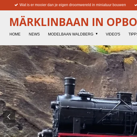
Wat is er mooier dan je eigen droomwereld in miniatuur bouwen
Ga
direct
MÄRKLINBAAN IN OPB
naar
de
hoofdinhoud
HOME
NEWS
MODELBAAN WALDBERG
VIDEO'S
TIPP