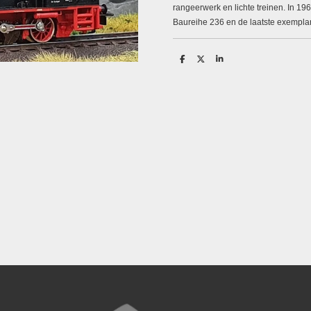
rangeerwerk en lichte treinen. In 
Baureihe 236 en de laatste exempla
D
D
S
e
e
h
l
e
a
e
l
r
n
e