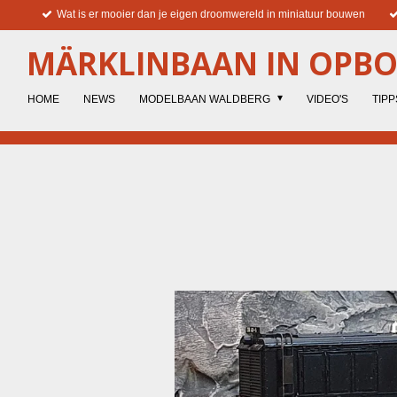
Wat is er mooier dan je eigen droomwereld in miniatuur bouwen
Ga
direct
MÄRKLINBAAN IN OPB
naar
de
hoofdinhoud
HOME
NEWS
MODELBAAN WALDBERG
VIDEO'S
TIPP