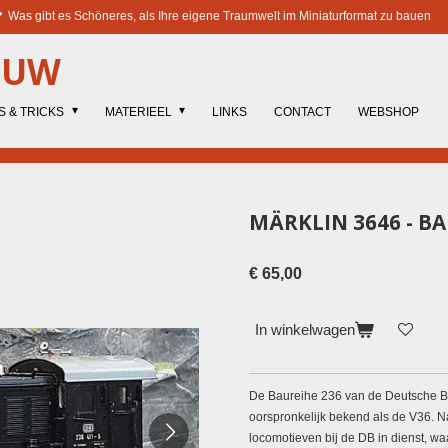
Was gibt es Schöneres, als Ihre eigene Traumwelt im Miniaturformat zu bauen
OUW
S & TRICKS
MATERIEEL
LINKS
CONTACT
WEBSHOP
MÄRKLIN 3646 - BA
€ 65,00
In winkelwagen
De
Baureihe 236
van de Deutsche 
oorspronkelijk bekend als de
V36
. 
locomotieven bij de DB in dienst, w