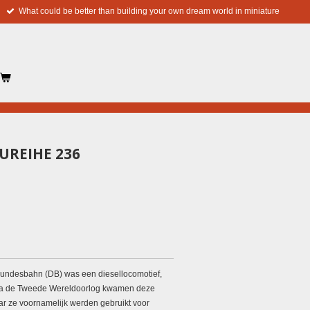
What could be better than building your own dream world in miniature
UREIHE 236
Bundesbahn (DB) was een
diesellocomotief,
Na de Tweede Wereldoorlog kwamen deze
aar ze voornamelijk werden gebruikt voor